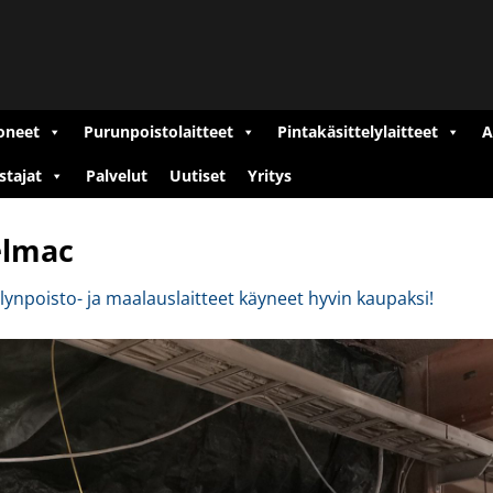
oneet
Purunpoistolaitteet
Pintakäsittelylaitteet
A
stajat
Palvelut
Uutiset
Yritys
elmac
ynpoisto- ja maalauslaitteet käyneet hyvin kaupaksi!