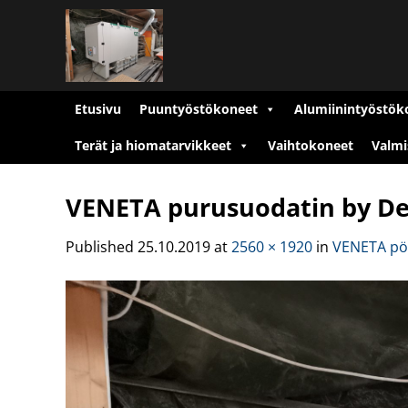
Skip
to
content
Etusivu
Puuntyöstökoneet
Alumiinintyöstök
Terät ja hiomatarvikkeet
Vaihtokoneet
Valmi
VENETA purusuodatin by D
Published
25.10.2019
at
2560 × 1920
in
VENETA pöl