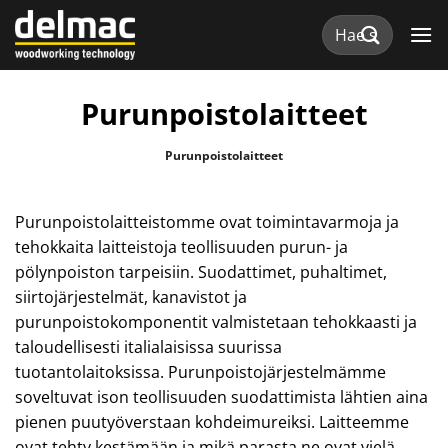
Skip
Etsi:
to
content
Purunpoistolaitteet
Purunpoistolaitteet
Purunpoistolaitteistomme ovat toimintavarmoja ja
tehokkaita laitteistoja teollisuuden purun- ja
pölynpoiston tarpeisiin. Suodattimet, puhaltimet,
siirtojärjestelmät, kanavistot ja
purunpoistokomponentit valmistetaan tehokkaasti ja
taloudellisesti italialaisissa suurissa
tuotantolaitoksissa. Purunpoistojärjestelmämme
soveltuvat ison teollisuuden suodattimista lähtien aina
pienen puutyöverstaan kohdeimureiksi. Laitteemme
ovat tehty kestämään ja mikä parasta ne ovat vielä