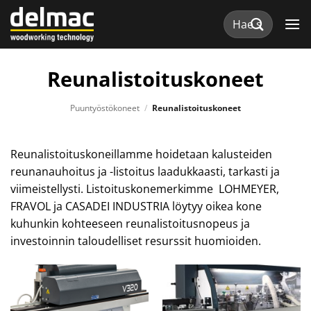
Skip
Etsi:
to
content
Reunalistoituskoneet
Puuntyöstökoneet
/
Reunalistoituskoneet
Reunalistoituskoneillamme hoidetaan kalusteiden
reunanauhoitus ja -listoitus laadukkaasti, tarkasti ja
viimeistellysti. Listoituskonemerkimme LOHMEYER,
FRAVOL ja CASADEI INDUSTRIA löytyy oikea kone
kuhunkin kohteeseen reunalistoitusnopeus ja
investoinnin taloudelliset resurssit huomioiden.