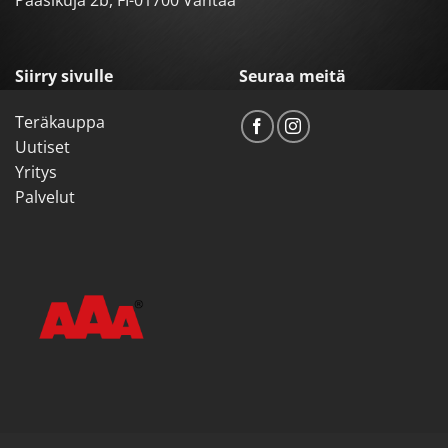
Paasikuja 2b, FI-01700 Vantaa
Siirry sivulle
Seuraa meitä
Teräkauppa
Uutiset
Yritys
Palvelut