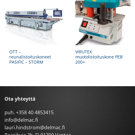
OTT –
VIRUTEX
reunalistoituskoneet
muotolistoituskone PEB
PASIFIC – STORM
200+
Ota yhteyttä
puh.
+358 40 4853415
info@delmac.fi
lauri.hindstrom@delmac.fi