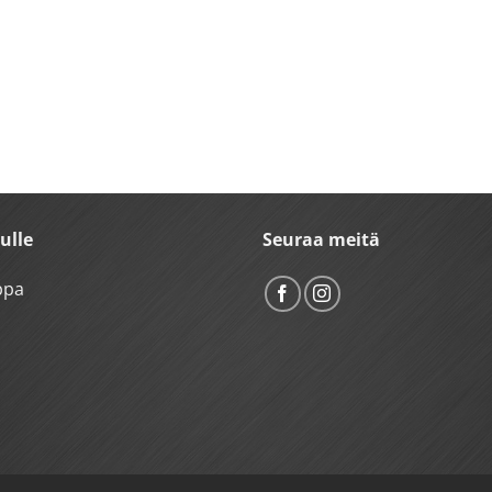
vulle
Seuraa meitä
ppa