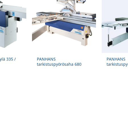
lä 335 /
PANHANS
PANHANS
tarkistuspyörösaha 680
tarkistusp