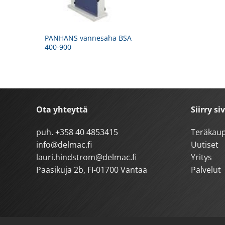
PANHANS vannesaha BSA
400-900
Ota yhteyttä
Siirry si
puh.
+358 40 4853415
Teräkau
info@delmac.fi
Uutiset
lauri.hindstrom@delmac.fi
Yritys
Paasikuja 2b, FI-01700 Vantaa
Palvelut