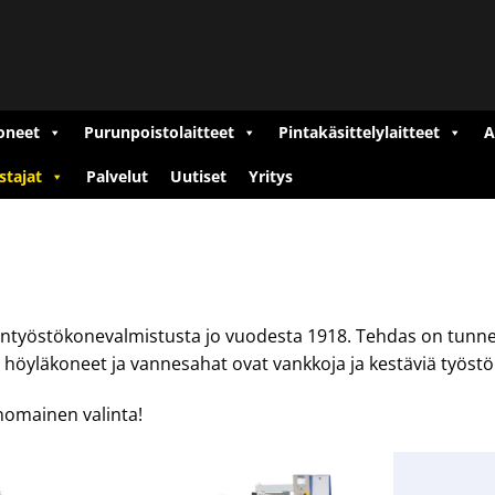
oneet
Purunpoistolaitteet
Pintakäsittelylaitteet
A
stajat
Palvelut
Uutiset
Yritys
ntyöstökonevalmistusta jo vuodesta 1918. Tehdas on tunnett
 höyläkoneet ja vannesahat ovat vankkoja ja kestäviä työstök
nomainen valinta!