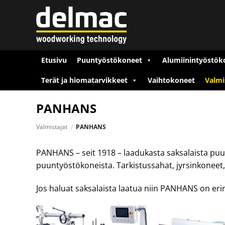
Skip
to
content
Etusivu
Puuntyöstökoneet
Alumiinintyöstök
Terät ja hiomatarvikkeet
Vaihtokoneet
Valmi
PANHANS
Valmistajat
/
PANHANS
PANHANS – seit 1918 – laadukasta saksalaista puu
puuntyöstökoneista. Tarkistussahat, jyrsinkoneet,
Jos haluat saksalaista laatua niin PANHANS on eri