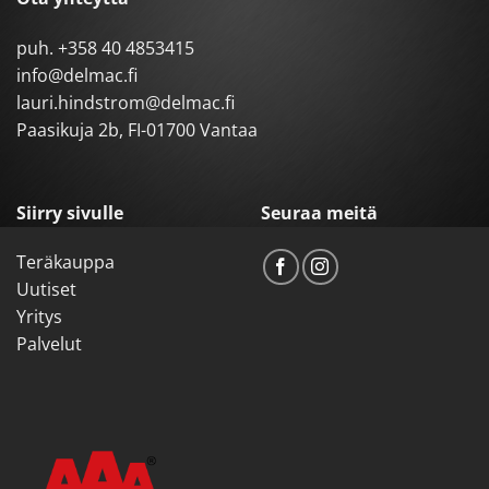
puh.
+358 40 4853415
info@delmac.fi
lauri.hindstrom@delmac.fi
Paasikuja 2b, FI-01700 Vantaa
Siirry sivulle
Seuraa meitä
Teräkauppa
Uutiset
Yritys
Palvelut