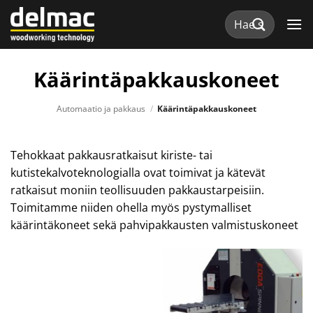
Skip
Etsi:
to
content
Käärintäpakkauskoneet
Automaatio ja pakkaus
/
Käärintäpakkauskoneet
Tehokkaat pakkausratkaisut kiriste- tai
kutistekalvoteknologialla ovat toimivat ja kätevät
ratkaisut moniin teollisuuden pakkaustarpeisiin.
Toimitamme niiden ohella myös pystymalliset
käärintäkoneet sekä pahvipakkausten valmistuskoneet