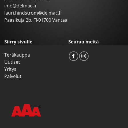
info@delmac.fi
lauri.hindstrom@delmac.fi
Paasikuja 2b, FI-01700 Vantaa
Siirry sivulle
Seuraa meitä
Teräkauppa
Uutiset
Yritys
Palvelut