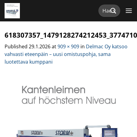
Skip
Etsi:
to
content
618307357_1479128274212453_377471
Published
29.1.2026
at
909 × 909
in
Delmac Oy katsoo
vahvasti eteenpäin – uusi omistuspohja, sama
luotettava kumppani