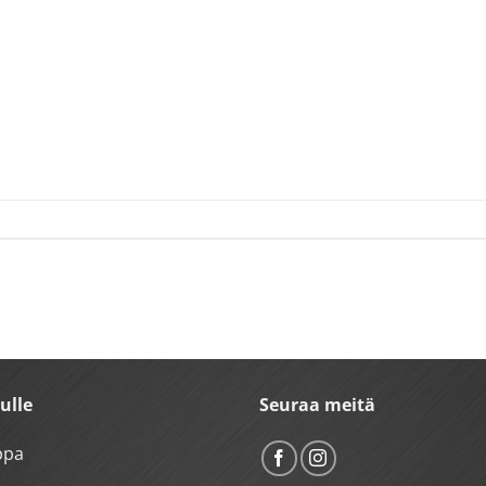
vulle
Seuraa meitä
ppa