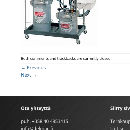
Both comments and trackbacks are currently closed.
←
Previous
Next
→
Ota yhteyttä
Siirry si
puh.
+358 40 4853415
Teräkau
info@delmac.fi
Uutiset