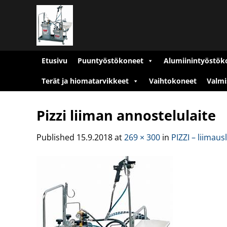
Skip
to
content
Etusivu
Puuntyöstökoneet
Alumiinintyöstök
Terät ja hiomatarvikkeet
Vaihtokoneet
Valmi
Pizzi liiman annostelulaite
Published
15.9.2018
at
269 × 300
in
PIZZI – liimaus