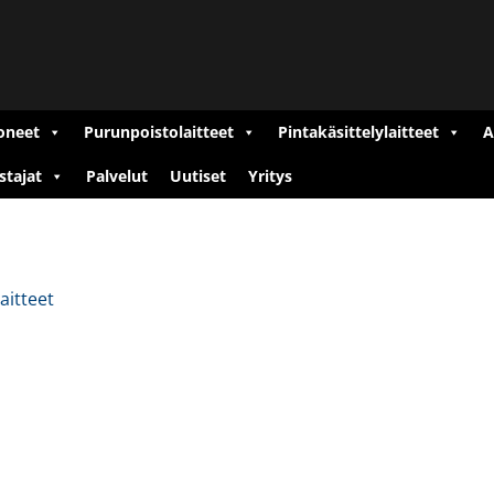
oneet
Purunpoistolaitteet
Pintakäsittelylaitteet
A
stajat
Palvelut
Uutiset
Yritys
laitteet