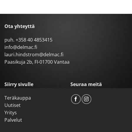
Ota yhteyttä
puh.
+358 40 4853415
info@delmac.fi
lauri.hindstrom@delmac.fi
Paasikuja 2b, FI-01700 Vantaa
Siirry sivulle
Seuraa meitä
Teräkauppa
Uutiset
Yritys
Palvelut