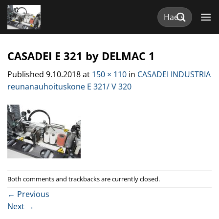
Skip
Etsi:
to
content
CASADEI E 321 by DELMAC 1
Published
9.10.2018
at
150 × 110
in
CASADEI INDUSTRIA
reunanauhoituskone E 321/ V 320
Both comments and trackbacks are currently closed.
←
Previous
Next
→