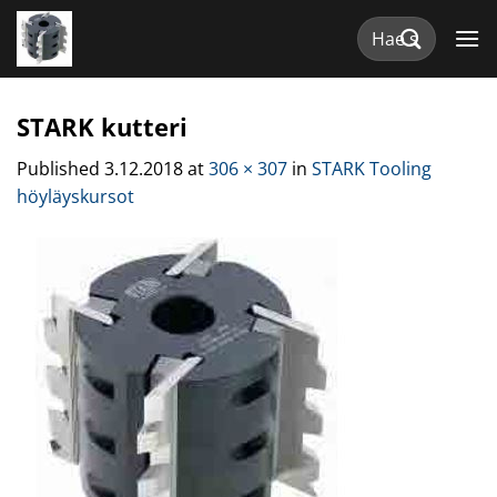
Skip
Etsi:
to
content
STARK kutteri
Published
3.12.2018
at
306 × 307
in
STARK Tooling
höyläyskursot