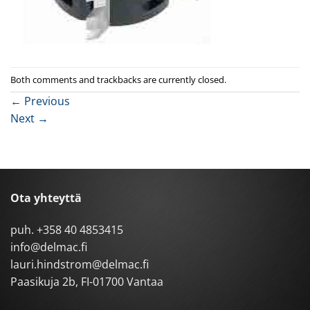
Both comments and trackbacks are currently closed.
←
Previous
Next
→
Ota yhteyttä
puh.
+358 40 4853415
info@delmac.fi
lauri.hindstrom@delmac.fi
Paasikuja 2b, FI-01700 Vantaa