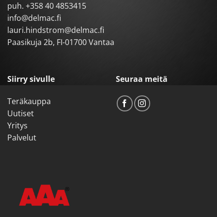
puh.
+358 40 4853415
info@delmac.fi
lauri.hindstrom@delmac.fi
Paasikuja 2b, FI-01700 Vantaa
Siirry sivulle
Seuraa meitä
Teräkauppa
Uutiset
Yritys
Palvelut