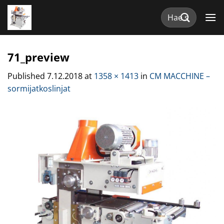
Skip
Etsi:
to
content
71_preview
Published
7.12.2018
at
1358 × 1413
in
CM MACCHINE –
sormijatkoslinjat