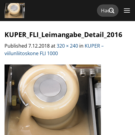
Skip
Etsi:
to
content
KUPER_FLI_Leimangabe_Detail_2016
Published
7.12.2018
at
320 × 240
in
KUPER –
viilunliitoskone FLI 1000