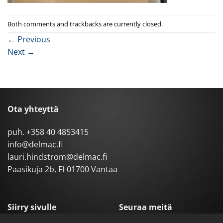
Both comments and trackbacks are currently closed.
←
Previous
Next
→
Ota yhteyttä
puh.
+358 40 4853415
info@delmac.fi
lauri.hindstrom@delmac.fi
Paasikuja 2b, FI-01700 Vantaa
Siirry sivulle
Seuraa meitä