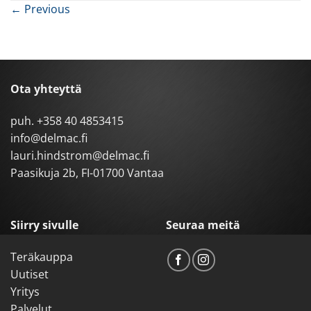
←
Previous
Ota yhteyttä
puh.
+358 40 4853415
info@delmac.fi
lauri.hindstrom@delmac.fi
Paasikuja 2b, FI-01700 Vantaa
Siirry sivulle
Seuraa meitä
Teräkauppa
Uutiset
Yritys
Palvelut