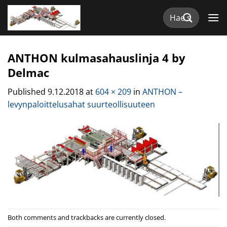
Skip
Etsi:
to
content
ANTHON kulmasahauslinja 4 by
Delmac
Published
9.12.2018
at
604 × 209
in
ANTHON –
levynpaloittelusahat suurteollisuuteen
Both comments and trackbacks are currently closed.