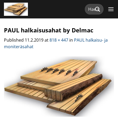
Skip
Etsi:
to
content
PAUL halkaisusahat by Delmac
Published
11.2.2019
at
818 × 447
in
PAUL halkaisu- ja
moniteräsahat