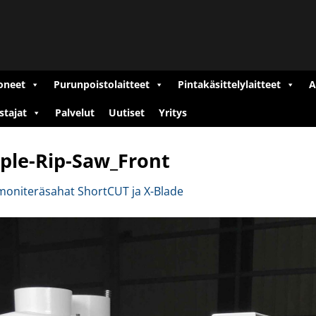
oneet
Purunpoistolaitteet
Pintakäsittelylaitteet
A
stajat
Palvelut
Uutiset
Yritys
iple-Rip-Saw_Front
oniteräsahat ShortCUT ja X-Blade