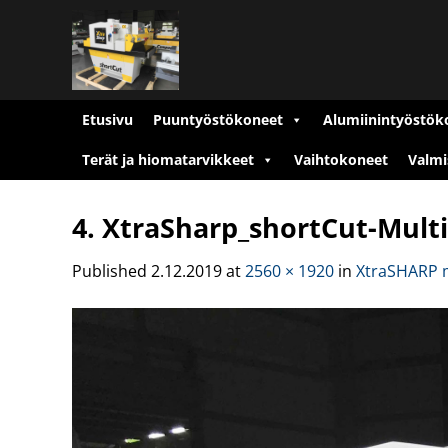
Skip
to
content
Etusivu
Puuntyöstökoneet
Alumiinintyöstök
Terät ja hiomatarvikkeet
Vaihtokoneet
Valmi
4. XtraSharp_shortCut-Mult
Published
2.12.2019
at
2560 × 1920
in
XtraSHARP m