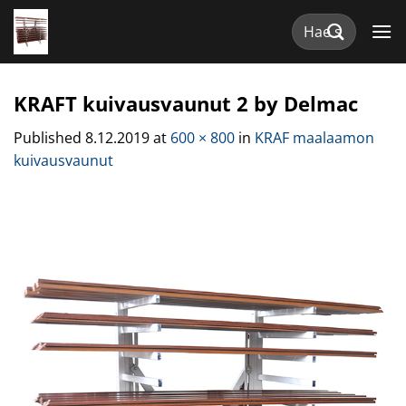
Skip
Etsi:
to
content
KRAFT kuivausvaunut 2 by Delmac
Published
8.12.2019
at
600 × 800
in
KRAF maalaamon
kuivausvaunut