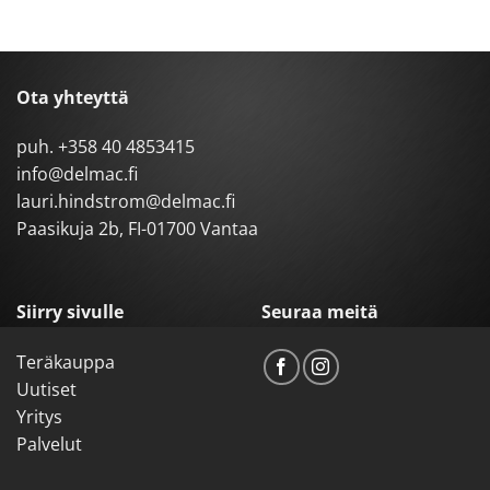
Ota yhteyttä
puh.
+358 40 4853415
info@delmac.fi
lauri.hindstrom@delmac.fi
Paasikuja 2b, FI-01700 Vantaa
Siirry sivulle
Seuraa meitä
Teräkauppa
Uutiset
Yritys
Palvelut