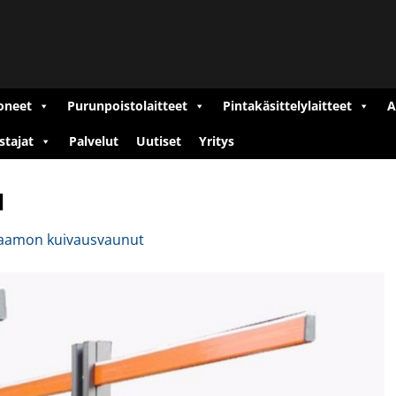
oneet
Purunpoistolaitteet
Pintakäsittelylaitteet
A
stajat
Palvelut
Uutiset
Yritys
1
aamon kuivausvaunut