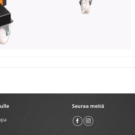
vulle
Seuraa meitä
ppa