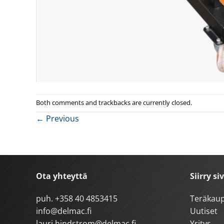
Both comments and trackbacks are currently closed.
←
Previous
Ota yhteyttä
Siirry si
puh.
+358 40 4853415
Teräkau
info@delmac.fi
Uutiset
lauri.hindstrom@delmac.fi
Yritys