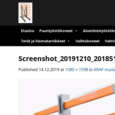
Skip
to
content
Etusivu
Puuntyöstökoneet
Alumiinintyöstök
Terät ja hiomatarvikkeet
Vaihtokoneet
Valmi
Screenshot_20191210_20185
Published
14.12.2019
at
1080 × 1598
in
KRAF maal