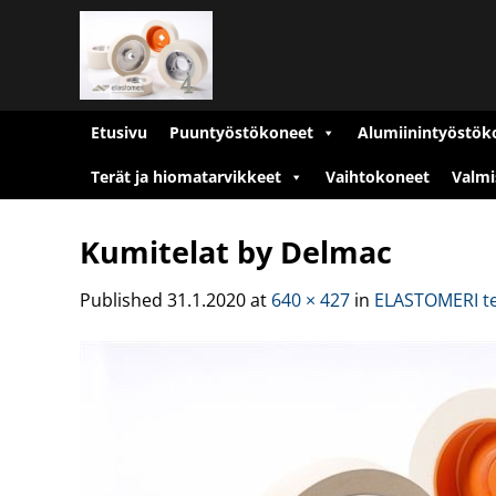
Skip
to
content
Etusivu
Puuntyöstökoneet
Alumiinintyöstök
Terät ja hiomatarvikkeet
Vaihtokoneet
Valmi
Kumitelat by Delmac
Published
31.1.2020
at
640 × 427
in
ELASTOMERI tela