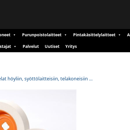
oneet
Purunpoistolaitteet
Pintakäsittelylaitteet
A
stajat
Palvelut
Uutiset
Yritys
t höyliin, syöttölaitteisiin, telakoneisiin …