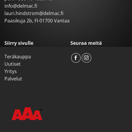
info@delmac.fi
lauri.hindstrom@delmac.fi
Paasikuja 2b, FI-01700 Vantaa
Siirry sivulle
Seuraa meitä
Teräkauppa
Uutiset
Yritys
Palvelut