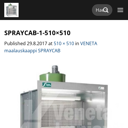
Skip
Etsi:
to
content
SPRAYCAB-1-510×510
Published
29.8.2017
at
510 × 510
in
VENETA
maalauskaappi SPRAYCAB