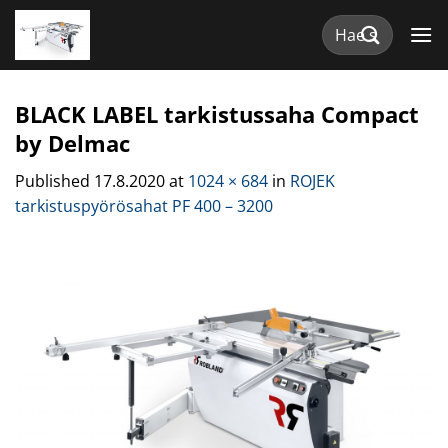
Skip
Etsi:
to
content
BLACK LABEL tarkistussaha Compact
by Delmac
Published
17.8.2020
at
1024 × 684
in
ROJEK
tarkistuspyörösahat PF 400 – 3200