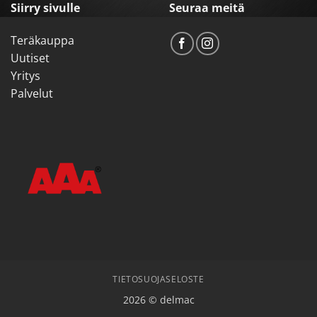
Siirry sivulle
Seuraa meitä
Teräkauppa
Uutiset
Yritys
Palvelut
TIETOSUOJASELOSTE
2026 © delmac