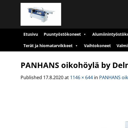
Skip
to
content
Etusivu
Puuntyöstökoneet
Alumiinintyöstök
Terät ja hiomatarvikkeet
Vaihtokoneet
Valmi
PANHANS oikohöylä by Del
Published
17.8.2020
at
1146 × 644
in
PANHANS oiko