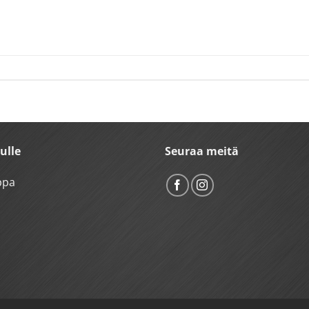
vulle
Seuraa meitä
ppa