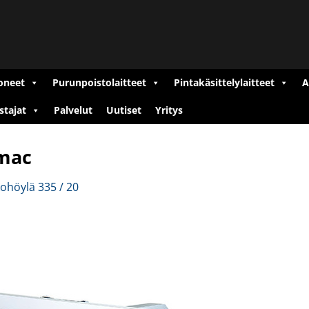
oneet
Purunpoistolaitteet
Pintakäsittelylaitteet
A
stajat
Palvelut
Uutiset
Yritys
mac
höylä 335 / 20