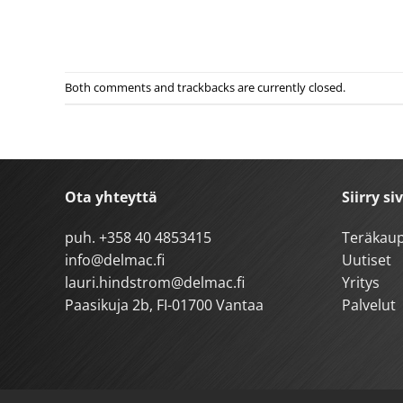
Both comments and trackbacks are currently closed.
Ota yhteyttä
Siirry si
puh.
+358 40 4853415
Teräkau
info@delmac.fi
Uutiset
lauri.hindstrom@delmac.fi
Yritys
Paasikuja 2b, FI-01700 Vantaa
Palvelut