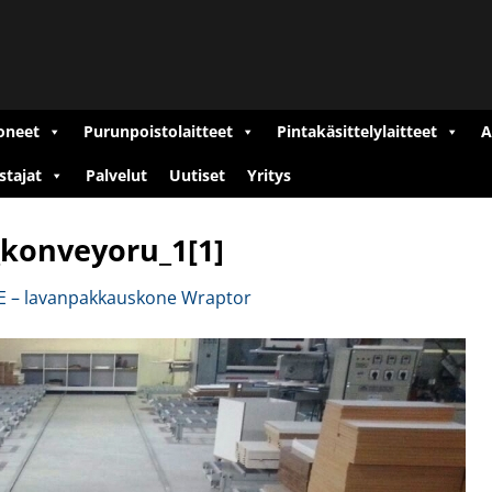
oneet
Purunpoistolaitteet
Pintakäsittelylaitteet
A
stajat
Palvelut
Uutiset
Yritys
_konveyoru_1[1]
 – lavanpakkauskone Wraptor