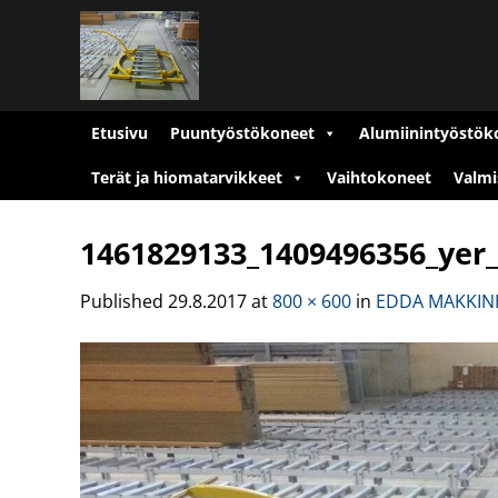
Skip
to
content
Etusivu
Puuntyöstökoneet
Alumiinintyöstök
Terät ja hiomatarvikkeet
Vaihtokoneet
Valmi
1461829133_1409496356_yer
Published
29.8.2017
at
800 × 600
in
EDDA MAKKINE