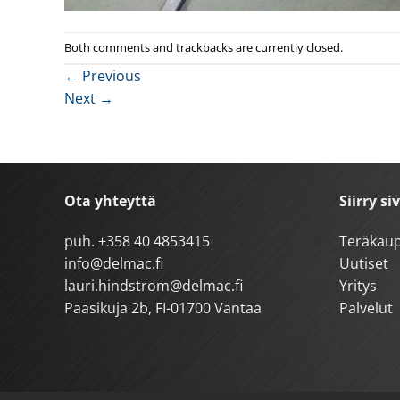
Both comments and trackbacks are currently closed.
←
Previous
Next
→
Ota yhteyttä
Siirry si
puh.
+358 40 4853415
Teräkau
info@delmac.fi
Uutiset
lauri.hindstrom@delmac.fi
Yritys
Paasikuja 2b, FI-01700 Vantaa
Palvelut