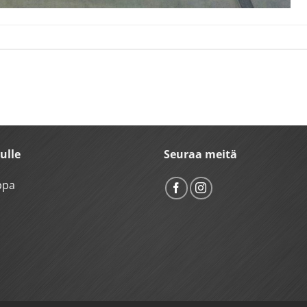
vulle
Seuraa meitä
ppa