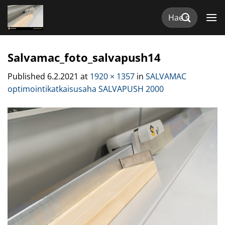
Skip
Etsi:
to
content
Salvamac_foto_salvapush14
Published
6.2.2021
at
1920 × 1357
in
SALVAMAC
optimointikatkaisusaha SALVAPUSH 2000