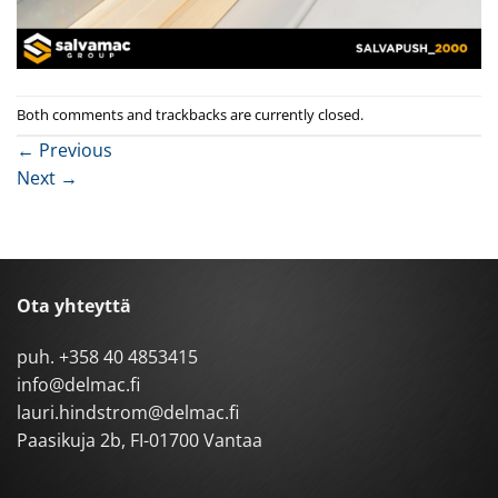
Both comments and trackbacks are currently closed.
←
Previous
Next
→
Ota yhteyttä
puh.
+358 40 4853415
info@delmac.fi
lauri.hindstrom@delmac.fi
Paasikuja 2b, FI-01700 Vantaa