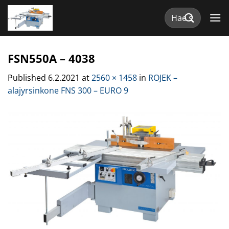
Skip
Etsi:
to
content
FSN550A – 4038
Published
6.2.2021
at
2560 × 1458
in
ROJEK –
alajyrsinkone FNS 300 – EURO 9