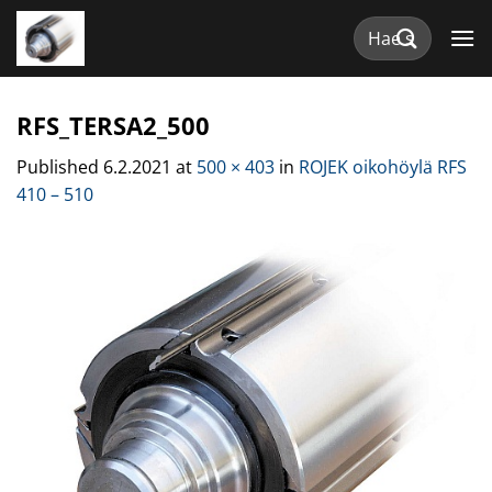
Skip
Etsi:
to
content
RFS_TERSA2_500
Published
6.2.2021
at
500 × 403
in
ROJEK oikohöylä RFS
410 – 510