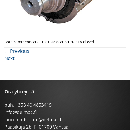
Both comments and trackbacks are currently closed.
←
Previous
Next
→
Ota yhteyttä
puh.
+358 40 4853415
info@delmac.fi
lauri.hindstrom@delmac.fi
Paasikuja 2b, FI-01700 Vantaa