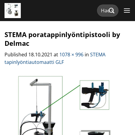
Skip
Etsi:
to
content
STEMA poratappinlyöntipistooli by
Delmac
Published
18.10.2021
at
1078 × 996
in
STEMA
tapinlyöntiautomaatti GLF