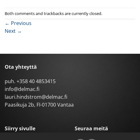
Both comments and trackbacks are currently closed.
←
Previous
Next
→
Ota yhteyttä
puh.
+358 40 4853415
info@delmac.fi
lauri.hindstrom@delmac.fi
Paasikuja 2b, FI-01700 Vantaa
Siirry sivulle
Seuraa meitä