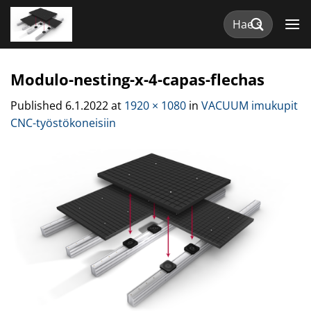
Skip
Etsi:
to
content
Modulo-nesting-x-4-capas-flechas
Published
6.1.2022
at
1920 × 1080
in
VACUUM imukupit
CNC-työstökoneisiin