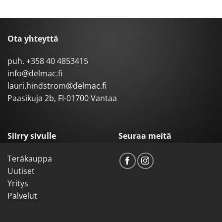
Ota yhteyttä
puh.
+358 40 4853415
info@delmac.fi
lauri.hindstrom@delmac.fi
Paasikuja 2b, FI-01700 Vantaa
Siirry sivulle
Seuraa meitä
Teräkauppa
Uutiset
Yritys
Palvelut