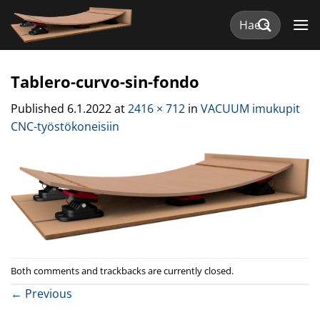
Skip
Etsi:
to
content
Tablero-curvo-sin-fondo
Published
6.1.2022
at
2416 × 712
in
VACUUM imukupit
CNC-työstökoneisiin
Both comments and trackbacks are currently closed.
←
Previous