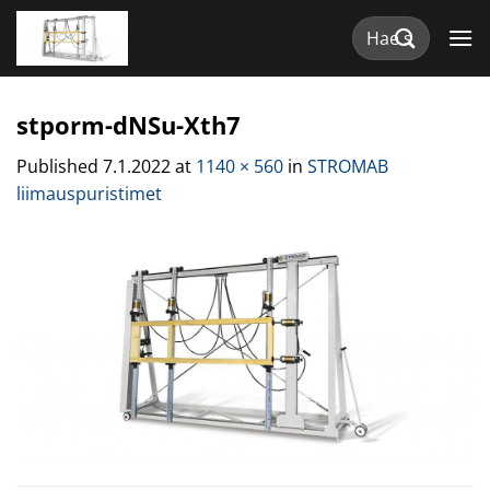
Skip
Etsi:
to
content
stporm-dNSu-Xth7
Published
7.1.2022
at
1140 × 560
in
STROMAB
liimauspuristimet