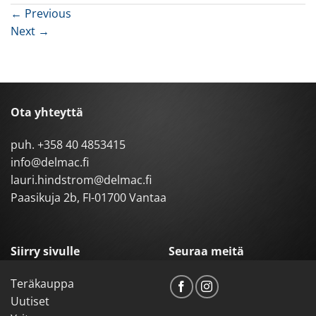
←
Previous
Next
→
Ota yhteyttä
puh.
+358 40 4853415
info@delmac.fi
lauri.hindstrom@delmac.fi
Paasikuja 2b, FI-01700 Vantaa
Siirry sivulle
Seuraa meitä
Teräkauppa
Uutiset