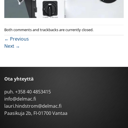
Both comments and trackbacks are currently closed.
←
Previous
Next
→
Ota yhteyttä
puh.
+358 40 4853415
info@delmac.fi
lauri.hindstrom@delmac.fi
Paasikuja 2b, FI-01700 Vantaa