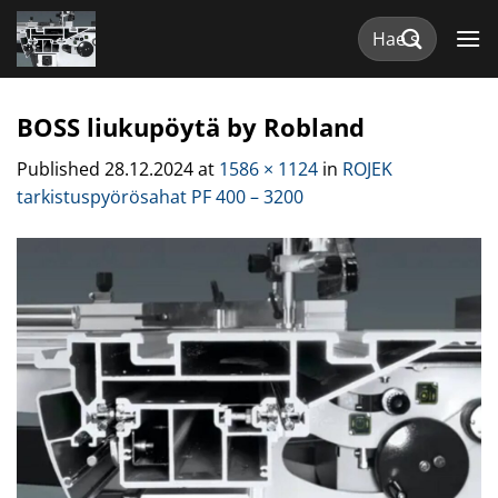
Skip
Etsi:
to
content
BOSS liukupöytä by Robland
Published
28.12.2024
at
1586 × 1124
in
ROJEK
tarkistuspyörösahat PF 400 – 3200