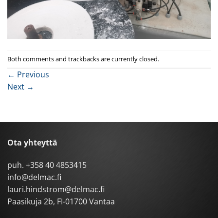
Both comments and trackbacks are currently closed.
←
Previous
Next
→
Ota yhteyttä
puh.
+358 40 4853415
info@delmac.fi
lauri.hindstrom@delmac.fi
Paasikuja 2b, FI-01700 Vantaa