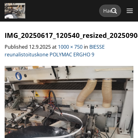
Skip
Etsi:
to
content
IMG_20250617_120540_resized_202509
Published
12.9.2025
at
1000 × 750
in
BIESSE
reunalistoituskone POLYMAC ERGHO 9