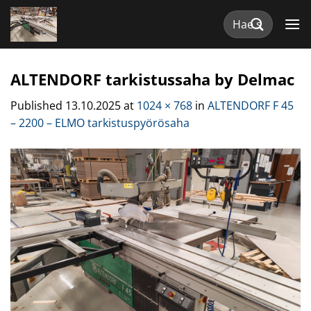
Skip
Etsi:
to
content
ALTENDORF tarkistussaha by Delmac
Published
13.10.2025
at
1024 × 768
in
ALTENDORF F 45
– 2200 – ELMO tarkistuspyörösaha