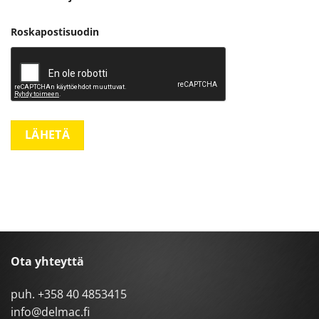
Roskapostisuodin
Ota yhteyttä
puh.
+358 40 4853415
info@delmac.fi