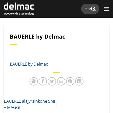
Skip
Etsi:
to
content
BAUERLE by Delmac
BAUERLE by Delmac
BAUERLE alajyrsinkone SMF
+ MAGGI