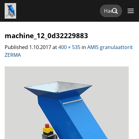
Skip
Etsi:
to
content
machine_12_0d32229883
Published
1.10.2017
at
400 × 535
in
AMIS granulaattorit
ZERMA