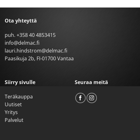
Ota yhteyttä
puh.
+358 40 4853415
info@delmac.fi
lauri.hindstrom@delmac.fi
Paasikuja 2b, FI-01700 Vantaa
Siirry sivulle
Seuraa meitä
Teräkauppa
Uutiset
Yritys
Palvelut