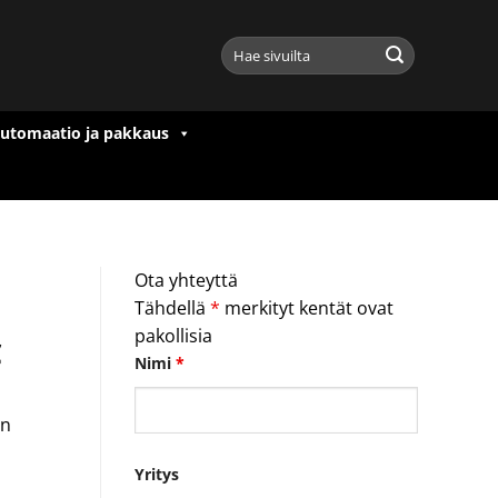
Etsi:
utomaatio ja pakkaus
Ota yhteyttä
Tähdellä
*
merkityt kentät ovat
pakollisia
C
Nimi
*
un
Yritys