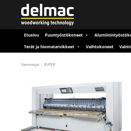
Skip
to
content
Etusivu
Puuntyöstökoneet
Alumiinintyöstök
Terät ja hiomatarvikkeet
Vaihtokoneet
Valmi
Valmistajat
/
KUPER