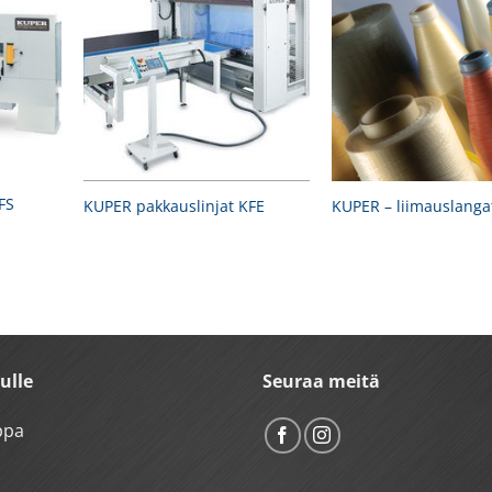
FS
KUPER pakkauslinjat KFE
KUPER – liimauslanga
vulle
Seuraa meitä
ppa