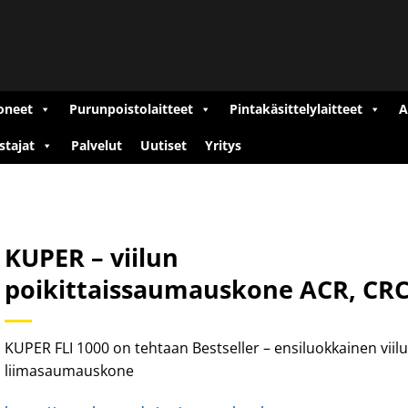
oneet
Purunpoistolaitteet
Pintakäsittelylaitteet
A
stajat
Palvelut
Uutiset
Yritys
KUPER – viilun
poikittaissaumauskone ACR, CR
KUPER FLI 1000 on tehtaan Bestseller – ensiluokkainen viil
liimasaumauskone