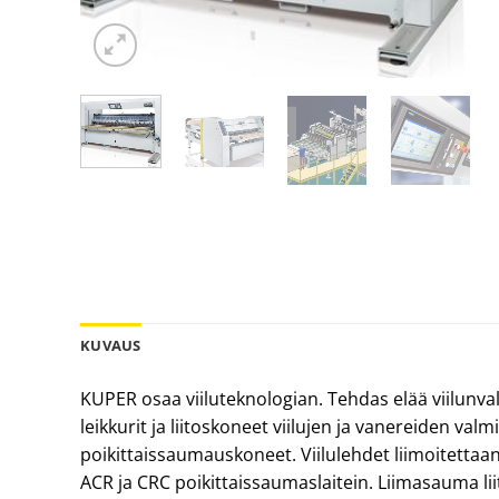
KUVAUS
KUPER osaa viiluteknologian. Tehdas elää viilunv
leikkurit ja liitoskoneet viilujen ja vanereiden va
poikittaissaumauskoneet. Viilulehdet liimoitettaa
ACR ja CRC poikittaissaumaslaitein. Liimasauma lii