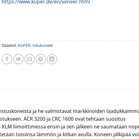
https://www.kuper.de/en/veneer.html
Osastot:
KUPER
,
Viilukoneet
alistuskoneista ja he valmistavat markkinoiden laadukkaimm
lmistukseen. ACR 3200 ja CRC 1600 ovat tehtaan suositus
n KLM liimoittimessa ensin ja sen jälkeen ne saumataan nop
tetään toisiinsa lämmön ja kitkan avulla. Koneen jälkipää v