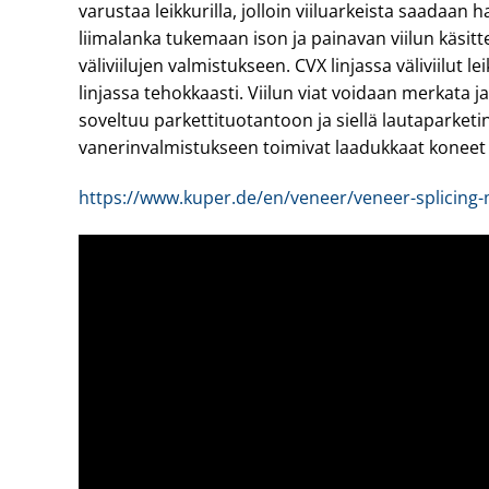
varustaa leikkurilla, jolloin viiluarkeista saadaan 
liimalanka tukemaan ison ja painavan viilun käsitte
väliviilujen valmistukseen. CVX linjassa väliviilut 
linjassa tehokkaasti. Viilun viat voidaan merkata j
soveltuu parkettituotantoon ja siellä lautaparketin
vanerinvalmistukseen toimivat laadukkaat koneet 
https://www.kuper.de/en/veneer/veneer-splicing-