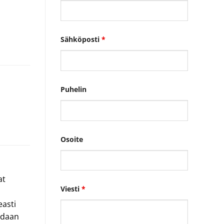
Sähköposti
*
Puhelin
Osoite
at
Viesti
*
easti
oidaan