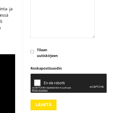
nta- ja
dessä
li
a
Tilaan
uutiskirjeen
Roskapostisuodin