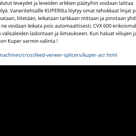
halutut leveydet ja leveiden arkkien päätyihin voidaan laittaa
lyä. Vaneritehtaille KUPERilta löytyy omat tehokkaat linjat pi
leikataan, liitetään, leikataan tarkkaan mittaan ja pinotaan yh
a ne voidaan leikata pois automaattisesti. CVX 600 erikoismal
 välisäleiden ladontaan ja liimaukseen. Kun haluat viilujen j
on Kuper varmin valinta !
machines/crossfeed-veneer-splicers/kuper-acr.html