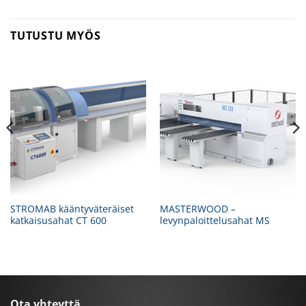
TUTUSTU MYÖS
STROMAB kääntyväteräiset
MASTERWOOD –
katkaisusahat CT 600
levynpaloittelusahat MS
Ota yhteyttä