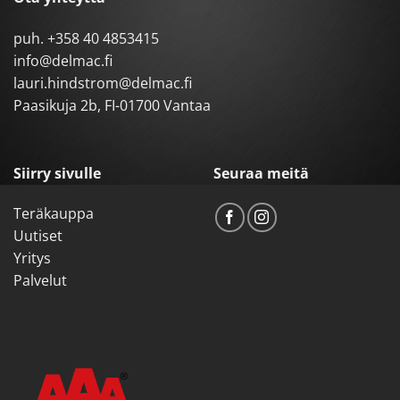
puh.
+358 40 4853415
info@delmac.fi
lauri.hindstrom@delmac.fi
Paasikuja 2b, FI-01700 Vantaa
Siirry sivulle
Seuraa meitä
Teräkauppa
Uutiset
Yritys
Palvelut