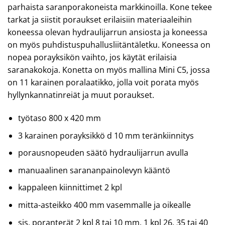
parhaista saranporakoneista markkinoilla. Kone tekee
tarkat ja siistit poraukset erilaisiin materiaaleihin
koneessa olevan hydraulijarrun ansiosta ja koneessa
on myös puhdistuspuhallusliitäntäletku. Koneessa on
nopea porayksikön vaihto, jos käytät erilaisia
saranakokoja. Konetta on myös mallina Mini C5, jossa
on 11 karainen poralaatikko, jolla voit porata myös
hyllynkannatinreiät ja muut poraukset.
työtaso 800 x 420 mm
3 karainen porayksikkö d 10 mm teränkiinnitys
porausnopeuden säätö hydraulijarrun avulla
manuaalinen sarananpainolevyn kääntö
kappaleen kiinnittimet 2 kpl
mitta-asteikko 400 mm vasemmalle ja oikealle
sis. poranterät 2 kpl 8 tai 10 mm, 1 kpl 26, 35 tai 40