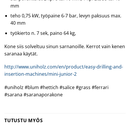
mm
teho 0,75 kW, työpaine 6-7 bar, levyn paksuus max.
40 mm
työkierto n. 7 sek, paino 64 kg,
Kone siis solveltuu sinun sarnanoille. Kerrot vain kenen
saranaa käytät.
http://www.uniholz.com/en/product/easy-drilling-and-
insertion-machines/mini-junior-2
#uniholz #blum #hettich #salice #grass #ferrari
#sarana #saranaporakone
TUTUSTU MYÖS