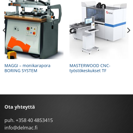
MAGGI – monikarapora
MASTERWOOD CNC-
BORING SYSTEM
työstökeskukset TF
Ota yhteyttä
puh.
+358 40 4853415
info@delmac.fi