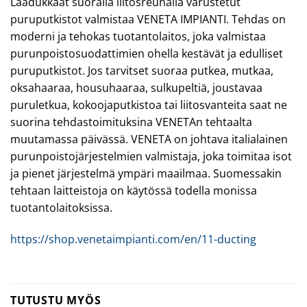
Laadukkaat suoralla liitosreunalla varustetut
puruputkistot valmistaa VENETA IMPIANTI. Tehdas on
moderni ja tehokas tuotantolaitos, joka valmistaa
purunpoistosuodattimien ohella kestävät ja edulliset
puruputkistot. Jos tarvitset suoraa putkea, mutkaa,
oksahaaraa, housuhaaraa, sulkupeltiä, joustavaa
puruletkua, kokoojaputkistoa tai liitosvanteita saat ne
suorina tehdastoimituksina VENETAn tehtaalta
muutamassa päivässä. VENETA on johtava italialainen
purunpoistojärjestelmien valmistaja, joka toimitaa isot
ja pienet järjestelmä ympäri maailmaa. Suomessakin
tehtaan laitteistoja on käytössä todella monissa
tuotantolaitoksissa.
https://shop.venetaimpianti.com/en/11-ducting
TUTUSTU MYÖS