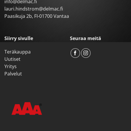
info@delmac.fi
lauri.hindstrom@delmac.fi
Paasikuja 2b, FI-01700 Vantaa
Siirry sivulle
Seuraa meitä
Teräkauppa
Uutiset
Yritys
Palvelut