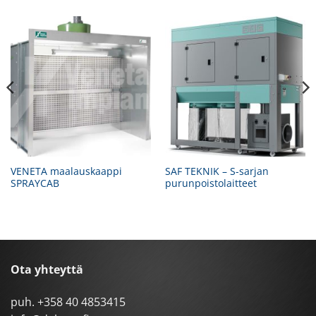
VENETA maalauskaappi
SAF TEKNIK – S-sarjan
SPRAYCAB
purunpoistolaitteet
Ota yhteyttä
puh.
+358 40 4853415