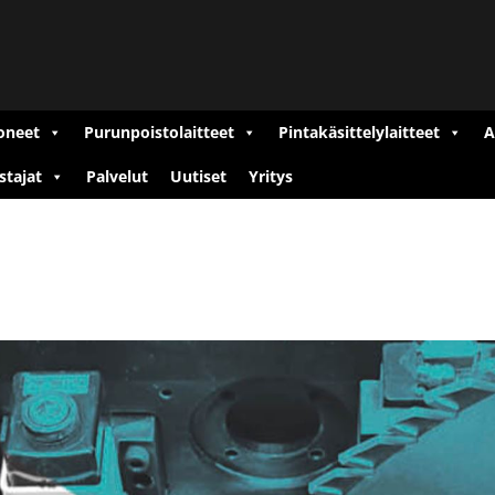
oneet
Purunpoistolaitteet
Pintakäsittelylaitteet
A
stajat
Palvelut
Uutiset
Yritys