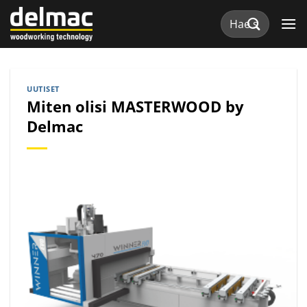
Skip
Etsi:
to
content
UUTISET
Miten olisi MASTERWOOD by
Delmac