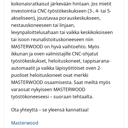
kokonaisratkaisut järkevään hintaan. Jos mietit
investointia CNC-työstökeskukseen (3-, 4- tai 5-
akseliseen), joustavaa porauskeskukseen,
nestauskoneeseen tai linjaan,
levynpaloittelusahaan tai vaikka keskikokoiseen
tai isoon reunalistoituskoneeseen niin
MASTERWOOD on hyvä vaihtoehto. Myös
ikkunan ja oven valmistajille CNC-ohjatut
työstökeskukset, heloituskoneet, tappisarana-
automaatit ja vaikka läpisyöttöiset oven 2-
puoliset heloituskoneet ovat merkki
MASTERWOOD osaamisesta. Saat meiltä myös
varaosat nykyiseen MASTERWOOD
työstökoneeseesi – suoraan tehtaalta.
Ota yhteyttä – se yleensä kannattaa!
Masterwood