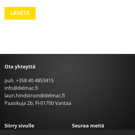
Ota yhteyttä
puh.
+358 40 4853415
info@delmac.fi
lauri.hindstrom@delmac.fi
Paasikuja 2b, FI-01700 Vantaa
Siirry sivulle
Seuraa meitä