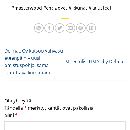
#masterwood #cnc #ovet #ikkunat #kalusteet
Delmac Oy katsoo vahvasti
eteenpäin – uusi
Miten olisi FIMAL by Delmac
omistuspohja, sama
luotettava kumppani
Ota yhteyttä
Tähdellä
*
merkityt kentät ovat pakollisia
Nimi
*