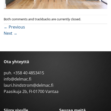
Both comments and trackbacks are currently closed.
←
Previous
Next
→
Ota yhteyttä
puh.
+358 40 4853415
info@delmac.fi
lauri.hindstrom@delmac.fi
Paasikuja 2b, FI-01700 Vantaa
Siirry sivulle
Seuraa meitä