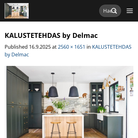
Skip
Etsi:
to
content
KALUSTETEHDAS by Delmac
Published
16.9.2025
at
2560 × 1651
in
KALUSTETEHDAS
by Delmac