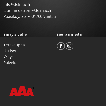
info@delmac.fi
lauri.hindstrom@delmac.fi
Paasikuja 2b, FI-01700 Vantaa
Siirry sivulle
Seuraa meitä
Teräkauppa
Uutiset
Yritys
Palvelut