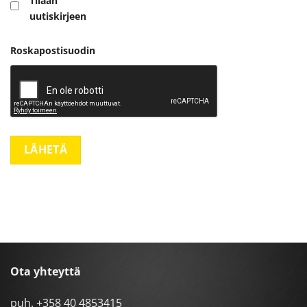
Tilaan
uutiskirjeen
Roskapostisuodin
Ota yhteyttä
puh.
+358 40 4853415