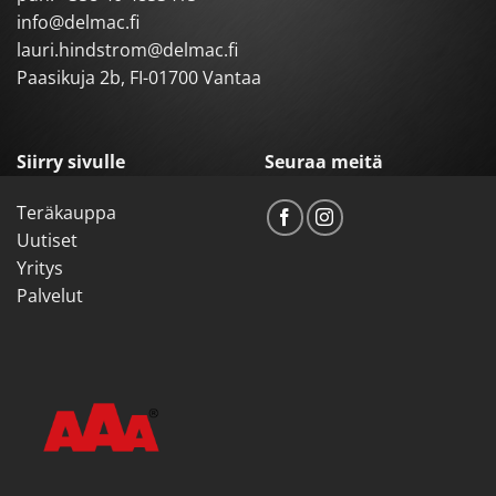
info@delmac.fi
lauri.hindstrom@delmac.fi
Paasikuja 2b, FI-01700 Vantaa
Siirry sivulle
Seuraa meitä
Teräkauppa
Uutiset
Yritys
Palvelut