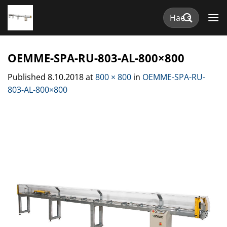
Skip
Etsi:
to
content
OEMME-SPA-RU-803-AL-800×800
Published
8.10.2018
at
800 × 800
in
OEMME-SPA-RU-
803-AL-800×800