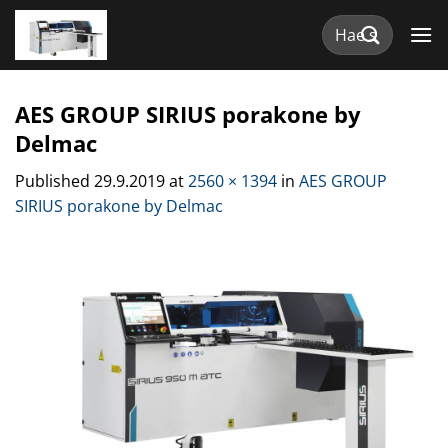
Skip
Etsi:
to
content
AES GROUP SIRIUS porakone by
Delmac
Published
29.9.2019
at
2560 × 1394
in
AES GROUP
SIRIUS porakone by Delmac