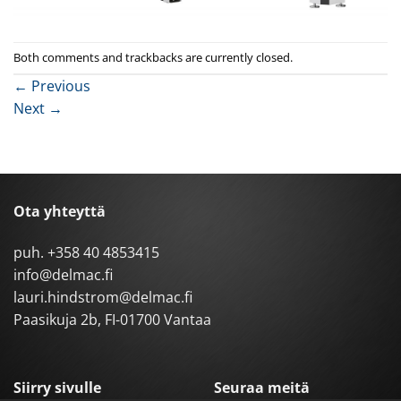
Both comments and trackbacks are currently closed.
←
Previous
Next
→
Ota yhteyttä
puh.
+358 40 4853415
info@delmac.fi
lauri.hindstrom@delmac.fi
Paasikuja 2b, FI-01700 Vantaa
Siirry sivulle
Seuraa meitä