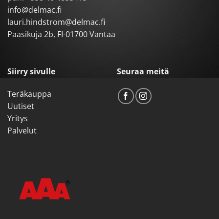
info@delmac.fi
lauri.hindstrom@delmac.fi
Paasikuja 2b, FI-01700 Vantaa
Siirry sivulle
Seuraa meitä
Teräkauppa
Uutiset
Yritys
Palvelut