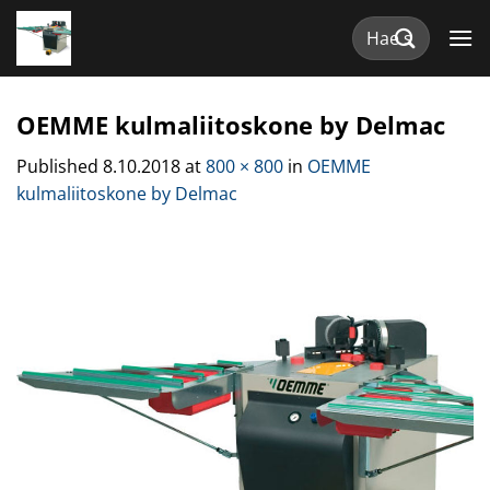
Skip
Etsi:
to
content
OEMME kulmaliitoskone by Delmac
Published
8.10.2018
at
800 × 800
in
OEMME
kulmaliitoskone by Delmac