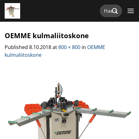
Skip
Etsi:
to
content
OEMME kulmaliitoskone
Published
8.10.2018
at
800 × 800
in
OEMME
kulmaliitoskone