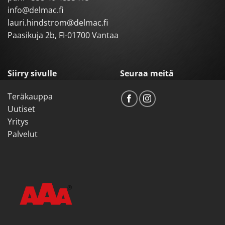
info@delmac.fi
lauri.hindstrom@delmac.fi
Paasikuja 2b, FI-01700 Vantaa
Siirry sivulle
Seuraa meitä
Teräkauppa
Uutiset
Yritys
Palvelut